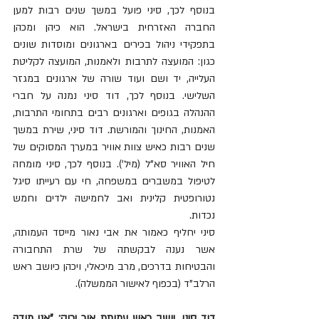
בנוסף לכך, סיני פועל במשך שנים רבות למען 
החברה האזרחית בישראל. הוא כיהן ומכהן 
בתפקידי ניהול בכירים בארגונים ומוסדות שונים 
כגון: המועצה לתרבות ולאמנות, המועצה לקליטת 
העלייה, יד ושם ועוד שורה של ארגונים במגזר 
השלישי. בנוסף לכך, דוד סיני נמנה על חברי 
ההנהלה בגופים וארגונים רבים בתחומי התרבות, 
האמנות, החינוך והמורשת. דוד סיני, שירת במשך 
שנים רבות כאיש צוות אוויר במערך המסוקים של 
חיל האוויר סא"ל (מיל'). בנוסף לכך, סיני מומחה 
לטיפול במשברים במשפחה, חי עם רעייתו סיגל 
נטורופטית קלינית ואב לחמישה ילדים וחמש 
נכדות.
סיני יחליף כאמור את אבי נאור מייסד העמותה, 
אשר נענה לבקשתה של שרת התחבורה 
והבטיחות בדרכים, מרב מיכאלי, ויכהן כיושב ראש 
הרלב"ד (בכפוף לאישור הממשלה).
דוד סיני, יושב ראש עמותת אור ירוק: "אני מודה 