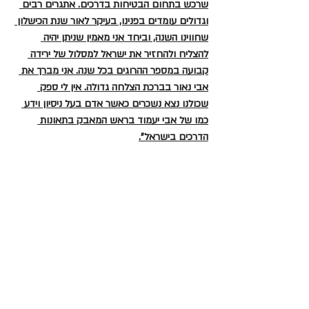
שרכש בתחום הבטיחות בדרכים. אתגרים רבים 
וגדולים עומדים בפנינו, בעיקר לאור שנת הכישלון 
שחווינו השנה, וביחד אני מאמין שניתן יהיה 
להצליח ולהחזיר את ישראל למסלול של ירידה 
קבועה במספר ההרוגים בכל שנה. אני מברך את 
אבי נאור בברכת הצלחה גדולה. אין לי ספק 
שכולנו נצא נשכרים כאשר אדם בעל ניסיון וידע 
כמו של אבי יעמוד בראש המאבק בתאונות 
הדרכים בישראל".