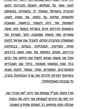
לאבי נאור על פעילותו הענפה והברוכה למען 
החברה בישראל ומאחל לו בהצלחה במשימה 
הלאומית שלקח על כתפיו. אני שמח לשוב 
לעמותת אור ירוק ולעמוד בראשה. המאבק 
בתאונות הדרכים זורם בעורקיי במשך יותר משני 
עשורים ואני מאמין שמאבק חסר פשרות של 
הממשלה והחברה יכולים להוביל את ישראל להיות 
אחת המדינות המובילות בעולם בבטיחות 
בדרכים. אנחנו בסיומה של שנה קשה בדרכים 
אבל אני מאמין שניתן להציל את חייהם של רבים 
בכל שנה במאמץ משותף. ביחד עם העובדים 
והמתנדבים המסורים שלנו נמשיך להוות מצפן 
בטיחותי למדינה ולחזק את ערכי הבטיחות בקרב 
כל שכבות האוכלוסייה".
ארז קיטה, מנכ"ל עמותת אור ירוק: "אני מברך את 
דוד סיני על חזרתו לעמותת אור ירוק. אני בטוח 
שכולנו נהנה מניסיונו רב השנים ומהידע העצום 