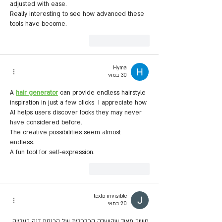
adjusted with ease.
Really interesting to see how advanced these 
tools have become.
לייק
להשיב
Hyma
30 במאי
A 
hair generator
 can provide endless hairstyle 
inspiration in just a few clicks  I appreciate how 
AI helps users discover looks they may never 
have considered before.
The creative possibilities seem almost 
endless. 
A fun tool for self-expression.
לייק
להשיב
texto invisible
20 במאי
חשוב מאוד שהוועדה הכלכלית של הכנסת דנה בעלייה 