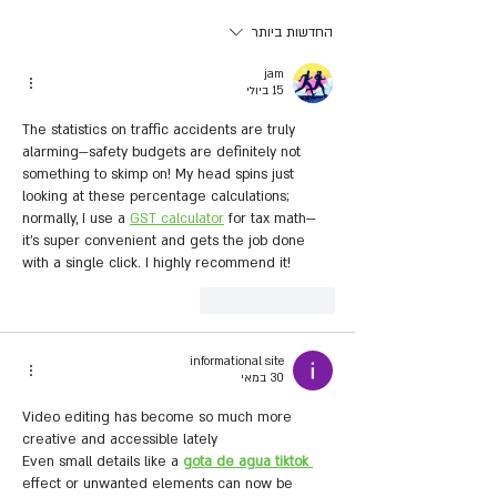
תאונות הדרכים
החדשות ביותר
jam
15 ביולי
The statistics on traffic accidents are truly 
alarming—safety budgets are definitely not 
something to skimp on! My head spins just 
looking at these percentage calculations; 
normally, I use a 
GST calculator
 for tax math—
it’s super convenient and gets the job done 
with a single click. I highly recommend it!
לייק
להשיב
informational site
30 במאי
Video editing has become so much more 
creative and accessible lately 
Even small details like a 
gota de agua tiktok 
effect or unwanted elements can now be 