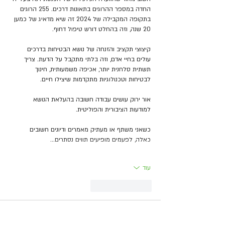
החדה במספר ההרוגים בתאונות דרכים. 255 הרוגים 
בתקופה המקבילה של 2024 זה שיא מדאיג של כמען 
20 שנה, וזה בהחלט דורש טיפול דחוף.
קיצוצי תקציב והזנחה של נושא הבטיחות בדרכים 
עולים בחיי אדם, וזה בלתי מתקבל על הדעת. צריך 
תשתית סלחנית יותר, אכיפה משמעותית, חינוך 
לבטיחות וטכנולוגיות מתקדמות שיצילו חיים.
אור ירוק עושים עבודה חשובה בהעלאת הנושא 
למודעות הציבורית והפוליטית.
כשאני משתף או מעתיק מאמרים ודיונים חשובים 
כאלה, לפעמים מופיעים תווים נסתרים…
עוד
לייק
להשיב
Tunisha Straub
16 במרץ