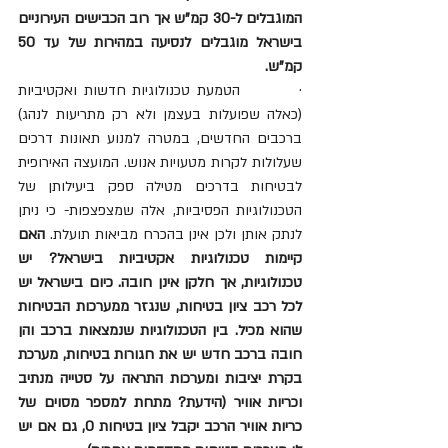
המוגבלים ל-30 קמ"ש אך רוב הכבישים העירוניים 
בישראל מוגבלים לנסיעה במהירות של עד 50 
קמ"ש.
·         הטמעת טכנולוגיות חדשות ואקטיביות 
(כאלה שפועלות בעצמן ולא רק מתריעות לנהג) 
ברכבים החדשים, במטרה למנוע תאונות דרכים 
שעלולות לקרות מטעויות אנוש. המועצה האירופית 
לבטיחות בדרכים מטילה ספק ביעילותן של 
הטכנולוגיות הפסיביות, אלה שמצפצפות- כי ניתן 
לנתק אותן ולכן אינן בהכרח מביאות תועלת. 
האם 
קיימות טכנולוגיות אקטיביות בישראל? יש 
טכנולוגיות, אך חלקן אינן חובה. כיום בישראל יש 
לכל רכב ציון בטיחות, שנגזר ממערכות הבטיחות 
שהוא מכיל. בין הטכנולוגיות שנמצאות ברכב והן 
חובה ברכב חדש יש את חגורות בטיחות, מערכת 
בקרת יציבות ומערכות התראה על סטייה מנתיב 
וכריות אוויר (הידעת? מתחת למספר מסוים של 
כריות אוויר הרכב יקבל ציון בטיחות 0, גם אם יש 