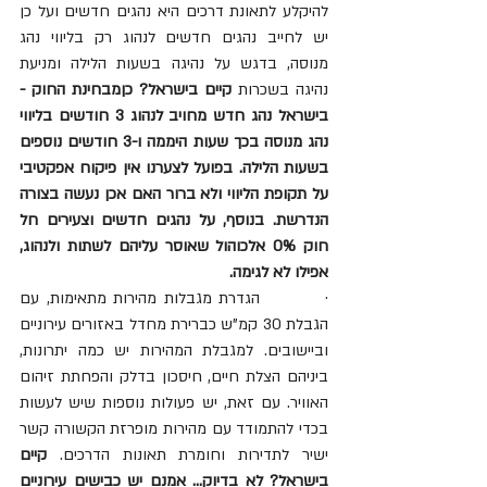
להיקלע לתאונת דרכים היא נהגים חדשים ועל כן 
יש לחייב נהגים חדשים לנהוג רק בליווי נהג 
מנוסה, בדגש על נהיגה בשעות הלילה ומניעת 
נהיגה בשכרות 
קיים בישראל? כןמבחינת החוק - 
בישראל נהג חדש מחויב לנהוג 3 חודשים בליווי 
נהג מנוסה בכך שעות היממה ו-3 חודשים נוספים 
בשעות הלילה. בפועל לצערנו אין פיקוח אפקטיבי 
על תקופת הליווי ולא ברור האם אכן נעשה בצורה 
הנדרשת. בנוסף, על נהגים חדשים וצעירים חל 
חוק 0% אלכוהול שאוסר עליהם לשתות ולנהוג, 
אפילו לא לגימה.
·         הגדרת מגבלות מהירות מתאימות, עם 
הגבלת 30 קמ"ש כברירת מחדל באזורים עירוניים 
וביישובים. למגבלת המהירות יש כמה יתרונות, 
ביניהם הצלת חיים, חיסכון בדלק והפחתת זיהום 
האוויר. עם זאת, יש פעולות נוספות שיש לעשות 
בכדי להתמודד עם מהירות מופרזת הקשורה קשר 
ישיר לתדירות וחומרת תאונות הדרכים. 
קיים 
בישראל? לא בדיוק... אמנם יש כבישים עירוניים 