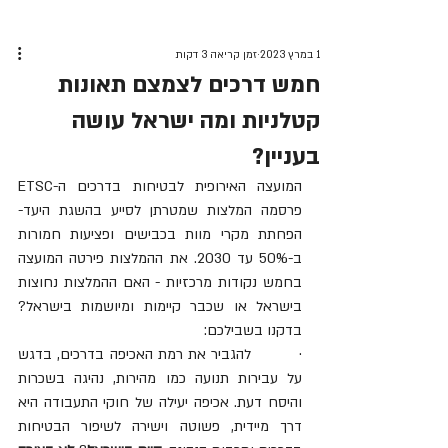
1 במרץ 2023
זמן קריאה 3 דקות
חמש דרכים לצמצם תאונות
קטלניות ומה ישראל עושה
בעניין?
המועצה האירופית לבטיחות בדרכים ה-ETSC 
פרסמה המלצות שמטרתן לסייע בהשגת היעד- 
הפחתת מקרי מוות בכבישים ופציעות חמורות 
ב-50% עד 2030. את ההמלצות פירטה המועצה 
בחמש נקודות מרכזיות - האם ההמלצות נחוצות 
בישראל או שכבר קיימות ומיושמות בישראל? 
בדקנו בשבילכם:
·         להגביר את רמת האכיפה בדרכים, בדגש 
על עבירות תנועה כמו מהירות, נהיגה בשכרות 
והיסח דעת. אכיפה יעילה של חוקי התעבודה היא 
דרך מיידית, פשוטה וישירה לשיפור הבטיחות 