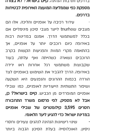
בדרכים ותרבות הנהיגה. 
קיים בישראל
? 
לא בצורה 
מספקת כפי שממליצה המועצה האירופית לבטיחות 
בדרכים.
·         עידוד רכיבה על אופניים והליכה. אלו הם 
מצבים שtnurho לייצר מצבי סיכון מינימליים אם 
בכלל למשתמשי הדרך. אמנם במדינות רבות 
באירופה כיום רוכבים יותר על אופניים, אך 
בהתאמה מקרי המוות והפגיעות הקשות בקרב 
הרוכבים נשארה כשהייתה ואף עלתה, בעוד 
שקבוצות משתמשי רגל אחרות ראו ירידה 
באירופה. הדרך להגביר את השימוש באופניים לצד 
הורדה בכמות ההרוגים והנפגעים היא השקעה 
ושיפור התשתיות הייעודיות לאופניים, כמו שבילי 
אופניים המופרדים מן הכביש. 
קיים בישראל? כן, 
אבל לא מספיק. לפי פרסום משרד התחבורה 
חסרים 3,595 קילומטרים של שבילי אופניים 
במדינת ישראל כדי להגיע ליעד הלאומי.
·         
שינוי רישיונות הנהיגה לנהגים צעירים וחסרי 
ניסיון. האוכלוסייה בעלת הסיכון הגבוה ביותר 