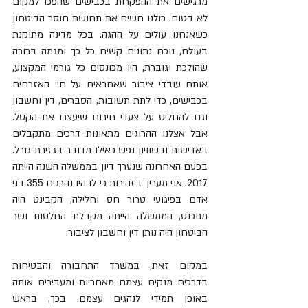
מרגישים את ההפקרות בכבישים שהפכו למקום 
לא בטוח. כולנו חשים את תחושת חוסר הביטחון 
כשאנחנו עולים על ההגה. בכל מדינה מתוקנת 
בעולם, נוכח נתונים קשים כל כך ומגמה ברורה 
שהולכת וגוברת, היו מכונסים כל גורמי המקצוע, 
אותם עובדי ציבור שאחראים על חיי האזרחים 
בכבישים, כדי לתת תשובות, הסברים, דין וחשבון 
וגם להחליט על צעדי חירום שיעצרו את הקטל. 
אבל אצלנו ההרוגים מתאונות דרכים מתקבלים 
באדישות ובשוויון נפש כאילו מדובר בגזירת גורל. 
בפעם האחרונה שנערך דיון בממשלה השנה הייתה 
2017. אני מעריך בזהירות כי לו היו נהרגים 355 בני 
אדם בפיגועי טרור חס וחלילה, הקבינט היה 
מתכנס, הממשלה הייתה מקבלת החלטות ושר 
הביטחון היה נותן דין וחשבון לציבור.
במקום זאת, במשרד התחבורה והבטיחות 
בדרכים מנקים עצמם מאחריות ומעבירים אותה 
באופן תמידי לנהגים עצמם. בכך, בראש 