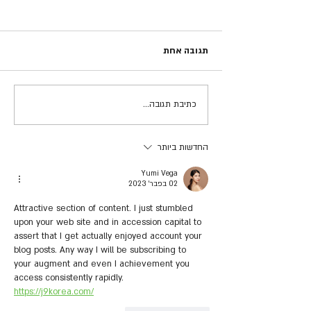
לחקור לעומק כדי להציל חיים -
מאמר של ארז קיטה מנכ"ל
עמותת אור ירוק שפורסם
תגובה אחת
התאונה הקטלנית שאירעה בכביש 89
במעריב
בסוף חודש ספטמבר היא טרגדיה
גדולה ועצובה. חמישה בני אדם
קיפחו את חייהם בכביש מפותל, עם
כתיבת תגובה...
נתיב אחד לכל כיוון...
החדשות ביותר
Yumi Vega
02 בפבר׳ 2023
Attractive section of content. I just stumbled 
upon your web site and in accession capital to 
assert that I get actually enjoyed account your 
blog posts. Any way I will be subscribing to 
your augment and even I achievement you 
access consistently rapidly. 
https://j9korea.com/