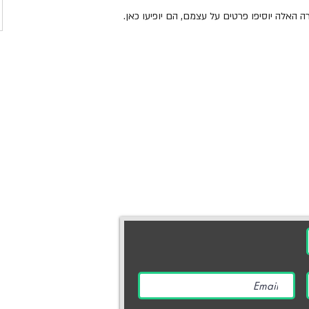
האלה יוסיפו פרטים על עצמם, הם יופיעו כאן.
יצירת קשר
מוקד תרומות והסברה | .800.910
דוא״ל |
arok.org.il