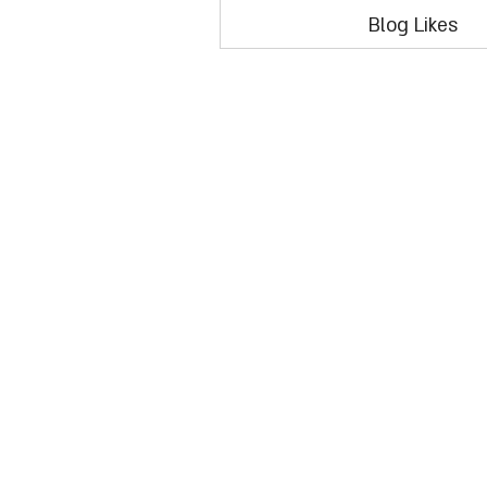
Blog Likes
1.800
oryarok@ory