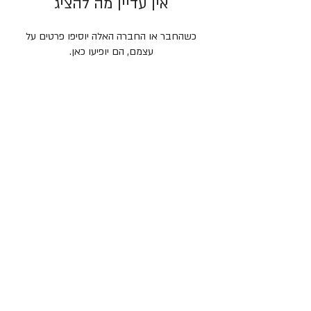
אין עדיין מה להציג
כשהחבר או החברה האלה יוסיפו פרטים על
עצמם, הם יופיעו כאן.
יצירת קשר
מוקד תרומות והסברה |
1.800.800.910
דוא״ל |
oryarok@oryarok.org.il
טלפון |
03.770.77.77
|
03.770.77.70