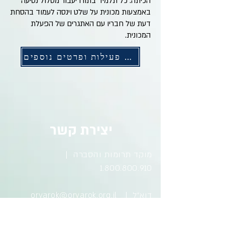
הכיתה. כל תלמיד בתורו יעבור מסלול נסיעה
באמצעות מכונית על שלט וינסה לעמוד בהסחת
דעת של חבריו עם האתגרים של הפעלת
המכונית.
להזמנת פעילות ופרטים נוספים
יצירת קשר
מוקד תרומות והסברה |
1.800.800.910
דוא״ל |
oryarok@oryarok.org.il
טלפון |
03.770.77.77
|
03.770.77.70