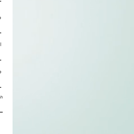
פ
l
ט
הע