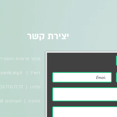
יצירת קשר
מוקד תרומות והסברה | .800.910
דוא״ל |
arok.org.il
טלפון | 03.770.77.77 | 03.770.77.70
כתובת | השופטים 38 רמת השרון 4703749