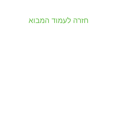
חזרה לעמוד המבוא
יצירת קשר
מוקד תרומות והסברה |
1.800.800.910