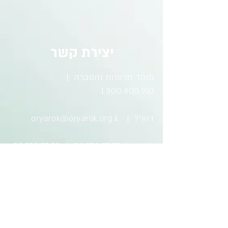
יצירת קשר
מוקד תרומות והסברה |
1.800.800.910
דוא״ל |
oryarok@oryarok.org.il
טלפון |
03.770.77.77
|
03.770.77.70
כתובת | השופטים 38 רמת השרון
4703749
© 2017 כל הזכויות שמורות לאור ירוק.
לתקנון
Wix.com
Proudly created with