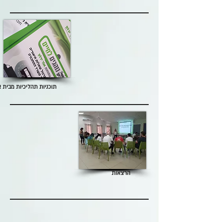
תוכניות תהליכיות מבית א
הרצאות