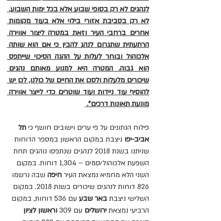
לנהגים לא רק בסופי שבוע אלא בכל ימות השבוע, 
לא רק בסביבת אזורי בילוי אלא בעוד מקומות 
אחרים ברחבי העיר וזאת במטרה ליצור אווירה 
הרתעתית שתגרום לנהג להבין כי אם הוא שותה 
אלכוהול ובוחר לעלות על ההגה הסיכוי שייתפס 
הוא גבוה. המטרה היא למנוע מאותם נהגים 
שיכורים מלעלות ולסכן את החיים של כולנו, לכן יש 
להוסיף עוד ניידות ועוד שוטרים כדי לייצר אווירה 
מונעת תאונות דרכים". 
פילוח הנתונים על פי ערים וישובים חושף כי
 תל 
אביב-יפו 
ניצבת במקום הראשון במספר הדוחות 
שניתנו בשנת 2018 לנהגים שנתפסו נוהגים תחת 
השפעת אלכוהול/סמים – 1,304 דוחות. במקום 
השני הלא מחמיא נמצאת העיר 
חיפה
 שבה נרשמו 
826 דוחות לנהגים שיכורים בשנת 2018. במקום 
השלישי ניצבת 
באר שבע
 עם 536 דוחות, במקום 
הרביעי נמצאת
 ירושלים
 עם 309 
וראשון לציון