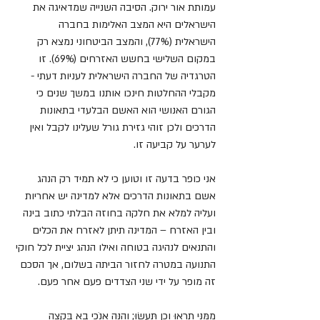
עמותת אור ירוק. הסיבה השנייה שמדאיגה את 
הישראלים היא המצב האלימות בחברה 
הישראלית (77%), והמצב הביטחוני נמצא רק 
במקום השלישי בחשש האזרחים (69%). זו 
הטרגדיה של החברה הישראלית לעניות דעתי - 
מקבלי ההחלטות חינכו אותנו במשך שנים כי 
הגורם האנושי הוא האשם הבלעדי בתאונות 
הדרכים ולכן זוהי גזירת גורל שעלינו לקבל ואין 
לערער על קביעה זו.
אני כופר בדעה זו וטוען כי לא תמיד רק הנהג 
אשם בתאונות הדרכים אלא למדינה יש אחריות 
ועליה למלא את חלקה בחוזה הבלתי כתוב בינה 
ובין האזרח – המדינה תיתן לאזרח את הכלים 
והתנאים לנהיגה בטוחה ואילו הנהג יציית לכל חוקי 
התנועה במטרה לחזור הביתה בשלום, אך הסכם 
זה מופר על ידי שני הצדדים פעם אחר פעם.
מִמֶּנִּי תִרְאוּ וְכֵן תַּעֲשׂוּ; וְהִנֵּה אָנֹכִי בָא בִּקְצֵה 