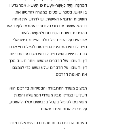
הַמַּחֲנֶה, וְהָיָה כַאֲשֶׁר-אֶעֱשֶׂה כֵּן תַּעֲשׂוּן, אמר גדעון 
בן יואש, בספר שופטים במטרה להדגיש את 
חשיבות הדוגמא האישית. יש לדרוש את אותה 
דוגמא אישית מנבחרי הציבור שאמורים לעצב את 
המדיניות בשנים הקרובות ולמעשה להיות 
אחראים על החיים של כולנו. הציבור הישראלי 
חייב לדרוש ממנהיגיו התייחסות להצלת חיי אדם 
גם בכבישים. הוא חייב לדרוש מקובעי המדיניות 
דין וחשבון של הדברים שנעשו ויותר חשוב מכך 
דין וחשבון על הדברים שלא נעשו כדי לצמצם 
את תאונות הדרכים. 
תקציב משרד התחבורה והבטיחות בדרכים הוא 
השלישי בגודלו מבין משרדי הממשלה והפנית 
משאבים לטיפול בקטל בכבישים יכולה להשפיע 
על חיי כל אחת ואחד מאתנו.
תאונות הדרכים גובות מהחברה הישראלית מחיר 