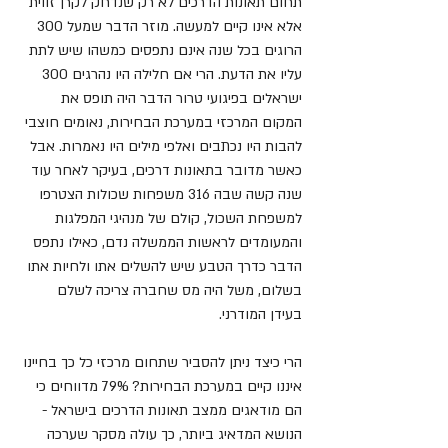
תחום תאונות הדרכים לא רק שנדחק לקרן זווית 
אלא אינו קיים למעשה. מוזר הדבר שמעל 300 
הרוגים בכל שנה אינם נתפסים כמשהו שיש לתת 
עליו את הדעת. הרי אם חלילה היו נהרגים 300 
ישראלים בפיגועי טרור הדבר היה תופס את 
המקום המרכזי במערכת הבחירות, נאומים חוצבי 
להבות היו נכתבים ואלפי מילים היו נאמרות. אבל 
כאשר מדובר בתאונות דרכים, בעיקר לאחר עוד 
שנה קשה שבה 316 משפחות שכולות הצטרפו 
למשפחת השכול, קולם של מנהיגי המפלגות 
והמעומדים לראשות הממשלה נדם, כאילו נתפס 
הדבר כדרך הטבע שיש להשלים אתו ולחיות אתו 
בשלום, משל היה מס שחברה צריכה לשלם 
בעידן המודרני.
הרי כיצד ניתן להסביר שתחום מרכזי כל כך בחיינו 
איננו קיים במערכת הבחירות? 79% מדווחים כי 
הם מודאגים ממצב תאונות הדרכים בישראל - 
הנושא המדאיג ביותר, כך עולה מסקר שערכה 