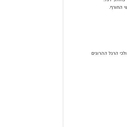
י החורף.
·         דו"ח של המועצה האירופית לבטיחות בדרכים: ישראל במקום הרביעי והגרוע בשיעור הולכי הרגל ההרוגים 