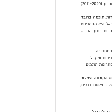
 נפגעו בתאונות דרכים 63 הולכי רגל בשנת 2021 (ינואר-נובמבר). בעשור האחרון (2011-2020) 
הולכי הרגל הם אוכלוסייה חלשה ופגיעה מאחר ומערכת התחבורה בישראל, כמו במדינות אחרות, תוכננה ברובה 
מנקודת מבטו של המשתמש ברכב, ללא התחשבות ממשית בצרכים של ההולכים ברגל. ישראל היא מהמדינות 
שבהן שיעור הולכי הרגל מכלל ההרוגים הוא גבוה מאוד בהשוואה לממוצע במדינות אחרות, נתון הדורש 
התחבורה 
ניות ומקבלי 
תרונות הולמים 
היפגעותם של הולכי הרגל עשויה להתגבר בשנים הקרובות בשל הריחוק החברתי הנובע מוירוס הקורונה וצמצום 
השימוש בתחבורה הציבורית. לכן, יש לפעול ביתר שאת לצמצום היפגעותם של הולכי הרגל בתאונות דרכים, 