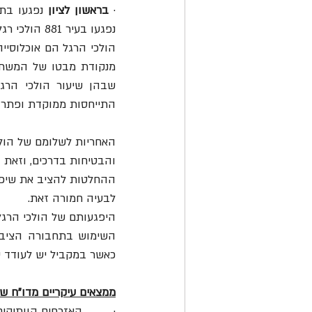
· 
בראשון לציון
נפגעו בעיר 881 הולכי רגל, מתוכם 22 נהרגו ו-152 נפצעו באורח קשה.
התייחסות ממוקדת ופתרון
האחריות לשלומם של הול
והבטיחות בדרכים, וזאת 
ההחלטות להציב את שיפור
לבעיה חמורה זאת. 
כאשר במקביל יש לעודד י
ממצאים עיקריים מדו"ח שהפק
·         האזרחים הוותיקים מהווים כ-11% מכלל האוכלוסייה אבל נהרגים 