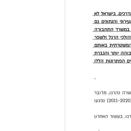
ארז קיטה מנכ"ל עמותת אור ירוק: "ללכת ברגל זה בריא, חסכוני וגם תורם לצמצום תאונות הדרכים. בישראל לא 
רק שלא מתחשבים בהולכי הרגל אלא מסוכן ללכת ברגל. רוב הולכי הרגל נפגעים בתחום העירוני והנתונים גם 
מראים כי מעבר החציה הוא המקום שבו נפגעים הכי הרבה הולכי הרגל בעת חציית הכביש. במשרד התחבורה 
והבטיחות בדרכים חייבים ללחוץ על ראשי הערים למפות את הרחובות האדומים והמסוכנים להולכי הרגל ולשפר 
את התשתית בהם כך שתגן על הולכי הרגל. במקביל צריך להגביר את האכיפה והנראות המשטרתית באותם 
רחובות מרובי נפגעים. שיפור תשתיות עירוניות על ידי ריסון ומיתון תנועה, נוכחות משטרתית גבוהה יותר והגברת 
ההסברה בקרב הולכי הרגל והנהגים יובילו לצמצום היפגעותם של הולכי רגל ולמעשה יכולים הפתרונות הללו 
 נפגעו בתאונות דרכים 325 הולכי רגל בשנת 2021 (ינואר-נובמבר), מהם עשרה נהרגו, מדובר 
 שבמהלכה נפגעו בעיר 316 הולכי רגל. בעשור האחרון (2011-2020) נפגעו 
 נפגעו בתאונות דרכים 216 הולכי רגל בשנת 2021 (ינואר-נובמבר), מהם שישה נהרגו. בעשור האחרון 