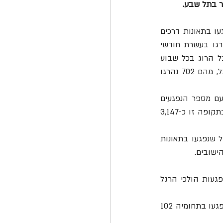
מנתוני עמותת אור ירוק המבוססים על נתוני הלמ"ס עולה כי בשנת 2021 (ינואר-נובמבר) נפגעו בתאונות דרכים 
2,503 הולכי רגל, רובם המוחלט (2,350) נפגעו בתחומי הערים והישובים. 91 הולכי רגל נהרגו בעשרת חודשי 
השנה הראשונים של שנת 2021, מהם 59 נהרגו בתאונות בתחום העירוני – יותר מהולך רגל הרוג בכל שבוע 
בממוצע. בעשור האחרון נפגעו בתאונות דרכים בתחום העירוני למעלה מ- 30 אלף הולכי רגל, מהם 702 נהרגו 
 קרוב ל-4,000 הולכי רגל והיא העיר עם מספר הנפגעים 
, הבאה אחריה במספר הנפגעים שבתחומיה נפגעו בתקופה זו כ-3,147 
התחום העירוני מוכר כזירת היפגעות ידועה של הולכי הרגל וכך מתוך כ- 32,017 הולכי הרגל שנפגעו בתאונות 
 נרשמה בעשרת חודשי השנה הראשונים עליה בהיפגעות הולכי הרגל 
, כאשר בשנת 2021 נפגעו בתחומיה 102 