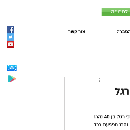
לתרומה
סברה
צור קשר
רגל
בשבועיים הראשונים לשנת 2022 נהרגו 12 בני אדם – חמישה מהם, כמעט מחציתם – הם הולכי רגל: בן 40 נהרג 
מפגיעת רכב סמוך לצומת חולון, הולך רגל נוסף כבן 80 נהרג סמוך לישוב יעד שבצפון, בן 25 נהרג מפגיעת רכב 