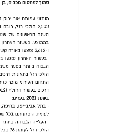
סמוך למחסום מכבים, בן 60 נדרס בדרך נמיר בתל אביב-יפו ופעוט בן שלוש נדרס בתאונת חצר בתל שבע.
ו-5,612 נפצעו באורח קשה.
 בעשור האחרון נפגעו בתאונות דרכים 
הגבוה ביותר בפער משמע
הולכי רגל בתאונות דרכים.
דרכים בעשור החולף (2012-נובמבר 2021), 31,445 נפגעו בזירה העירונית – בתחומי הערים והישובים.
בשנת 2021 בערים:
· 
בתל אביב-יפו, בחיפה, 
לעומת היפגעותם 
בכל
 שנת 0
· העלייה הגבוהה ביותר 
הולכי רגל לעומת 76 בכל שנת 2020