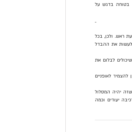
הארץ ופעילות ארוכת טווח לגילי חטיבה ותיכון. במסגרת הפעילויות מועברים תכני רכיבה בטוחה בדגש על 
 מחקרים מראים כי חלק גדול מרוכבי האופניים נהרגו ה עקב פגיעת ראש. ולכן, בכל 
רכיבה יש לחבוש קסדה רכוסה היטב, שמצליחה במקרים רבים, למנוע פגיעות ראש ויכולה לעשות את ההבדל 
 לפני הרכיבה יש להצטייד במגני גוף כגון מגני ברכיים ומרפקים שיכולים לבלום את 
 בשעות החשיכה ובבקרים יש לרכוב עם בגדים זוהרים וכן להצמיד לאופניים 
 מומלץ לתכנן מראש את מסלול הרכיבה ליעד כך שזה יהיה המסלול 
הבטוח ביותר ולא המהיר ביותר – מסלול בטוח יהיה כזה שמורכב מכמה שיותר שבילי רכיבה יעודים וכמה 