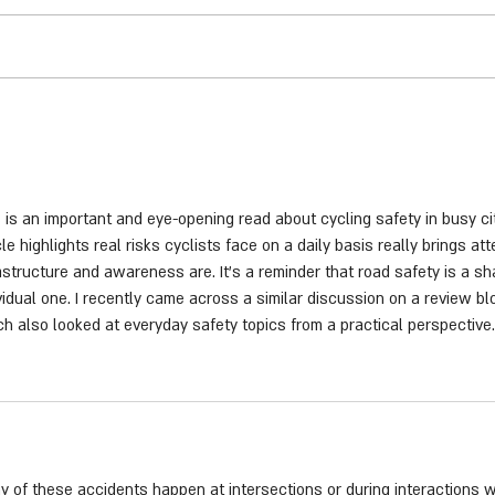
אור לזכרם: עמותת ״אור ירוק״ במיזם
לא מחכ
חדש לזכרם של הרוגי תאונות
הקמפיי
הדרכים
השנה
 is an important and eye-opening read about cycling safety in busy c
cle highlights real risks cyclists face on a daily basis really brings at
astructure and awareness are. It’s a reminder that road safety is a sha
vidual one. I recently came across a similar discussion on a review bl
h also looked at everyday safety topics from a practical perspective.
 of these accidents happen at intersections or during interactions 