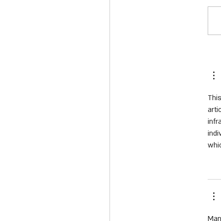
ים לשבוע הבטיחות בדרכים:
ן הארצי שמציל חיים כל
This
arti
infr
indi
whic
Many