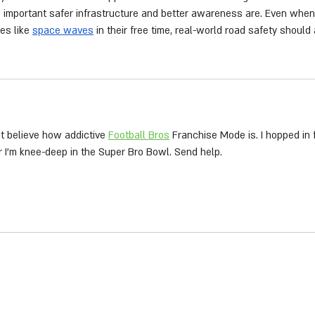
important safer infrastructure and better awareness are. Even when 
s like 
space waves
 in their free time, real-world road safety should 
t believe how addictive 
Football Bros
 Franchise Mode is. I hopped in 
r I’m knee-deep in the Super Bro Bowl. Send help.
יצירת קשר