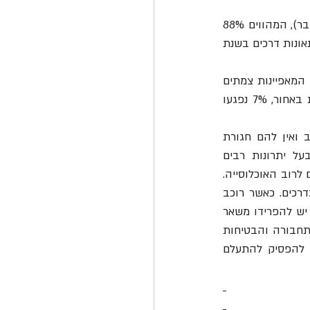
 בשנת 2022 (ינואר עד נובמבר), המהווים 88% 
 בתאונות דרכים בשנת 
מניתוח של עמותת אור ירוק  עולה כי, 40% מהרוכבים בערים נפגעו בתאונות מסוג חזית צד המאפיינות צמתים 
והשתלבות בין רחובות, 23% נפגעו בתאונות מסוג צד בצד, 9% נפגעו בתאונות מסוג חזית באחור, 7% נפגעו 
עו"ד יניב יעקב, מנכ"ל עמותת אור ירוק: "לרוכבי אופניים אין שכבת הגנה כמו שלדת הרכב ואין להם חגורת 
הבטיחות או כריות אוויר ולכן הפגיעות בהם קטלניות במיוחד. האופניים הם כלי רכב בעל יתרונות רבים 
המאפשרים שמירה על הכושר הגופני והבריאות, הפחתת זיהום האוויר, מחירם זול והם נגישים לרוב האוכלוסייה. 
לכן, עידוד רכיבה על אופניים רגילים הוא אינטרס מובהק של משרד התחבורה והבטיחות בדרכים. כאשר רוכב 
האופניים נמצא על הכביש בין משאיות, כלי רכב ואוטובוסים הוא מצוי בסכנה ממשית ועל כן יש להפרידו משאר 
כלי הרכב שבכביש. חייבים לייצר עבור הרוכבים סביבת רכיבה בטוחה וסטרילית. על משרד התחבורה והבטיחות 
בדרכים לדאוג לסלילת שבילי רכיבה בטוחים כפי שקורה בערים רבות בעולם.  הגיע הזמן להפסיק להתעלם 