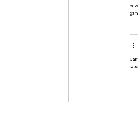
how 
game
Can’
late