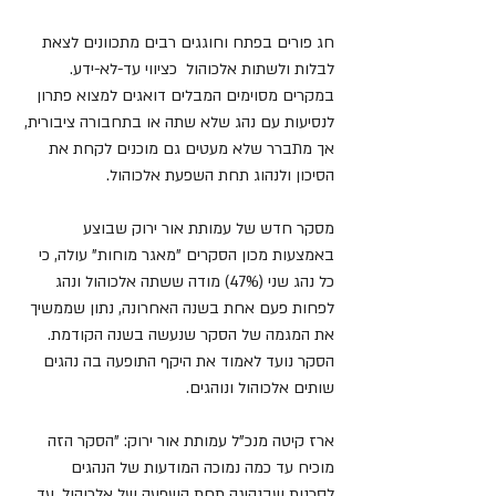
חג פורים בפתח וחוגגים רבים מתכוונים לצאת 
לבלות ולשתות אלכוהול  כציווי עד-לא-ידע. 
במקרים מסוימים המבלים דואגים למצוא פתרון 
לנסיעות עם נהג שלא שתה או בתחבורה ציבורית, 
אך מתברר שלא מעטים גם מוכנים לקחת את 
הסיכון ולנהוג תחת השפעת אלכוהול.
מסקר חדש של עמותת אור ירוק שבוצע 
באמצעות מכון הסקרים "מאגר מוחות" עולה, כי 
כל נהג שני (47%) מודה ששתה אלכוהול ונהג 
לפחות פעם אחת בשנה האחרונה, נתון שממשיך 
את המגמה של הסקר שנעשה בשנה הקודמת. 
הסקר נועד לאמוד את היקף התופעה בה נהגים 
שותים אלכוהול ונוהגים.
ארז קיטה מנכ"ל עמותת אור ירוק: "הסקר הזה 
מוכיח עד כמה נמוכה המודעות של הנהגים 
לסכנות שבנהיגה תחת השפעה של אלכוהול, עד 