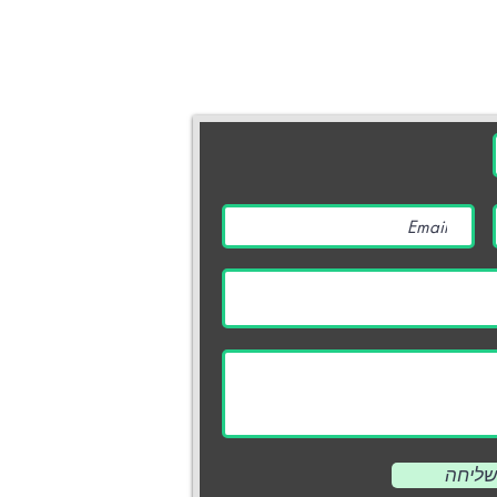
יצירת קשר
מוקד תרומות והסברה | .800.910
דוא״ל |
arok.org.il
טלפון | 03.770.77.77 | 03.770.77.70
כתובת | השופטים 38 רמת השרון 4703749
© 2017 כל הזכויות שמורות לאור ירוק.
Wix.com
Proudly created with
שליחה