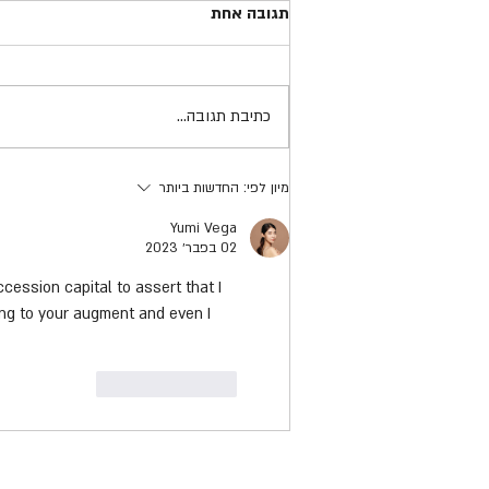
תגובה אחת
כתיבת תגובה...
סיפור אישי פסל ברקוביץ
מיון לפי:
החדשות ביותר
Yumi Vega
02 בפבר׳ 2023
cession capital to assert that I 
ing to your augment and even I 
לייק
להשיב