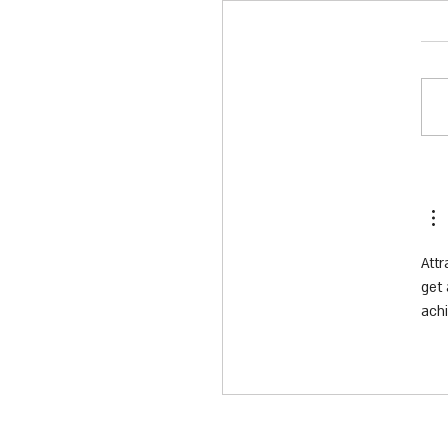
Attr
get 
achi