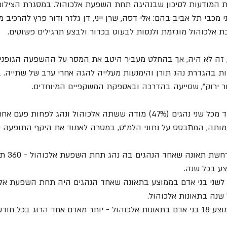
ות המודעות לסיכון שבנהיגה תחת השפעת אלכוהול. במסגרת הצילומ
בי תל אביב בהם: אלי דסה, שרן ייני, דן גלזר ודור פרץ להרכיב מ
אלכוהול מוגזמת ולנסות לבעוט בכדור ולבצע תרגילים פשוטים. 
ל, זה לא היה, אך בהחלט מעביר היטב את המסר על ההשפעה הגופני
ת בהגדרת נהג תורן והימנעות מעלייה להגה אחרי ערב של שתייה.
 ירוק", שסייעה בהדרכה ובאספקת המשקפיים המיוחדים. 
אלכוהול ונהג לפחות פעם אחת בשנה האחרונה. 
מותה, המתבסס על נתוני הלמ"ס, במטרה לאמוד את היקף התופעה ש
•    בכל יו
ע בכל שנה.
שנה בתאונות אלכוהול.
הרוג בכל חודש.