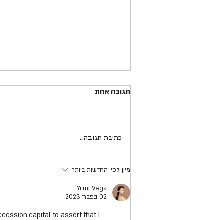
איך משיגים יעד שלילי? - טור דעה
תגובה אחת
מאת ארז קיטה מנכ"ל עמותת אור
ירוק
משרד התחבורה והבטיחות בדרכים שם
לו למטרה להגדיל את מספר ההרוגים
כתיבת תגובה...
מתאונות דרכים בשנת 2019. אתם
קוראים נכון, המשרד שאחראי על החיים
שלנו...
מיון לפי:
החדשות ביותר
Yumi Vega
02 בפבר׳ 2023
cession capital to assert that I 