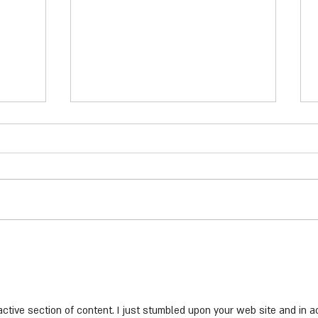
הנהגים חייבים לנוח - טור דעה של
ארז קיטה מנכ"ל עמותת אור ירוק
מתפרסמ
בני אד
הירדמות על ההגה היא "הרוצחת השקטה"
על הכביש. מחקרים בעולם גורסים כי
18
גורם העייפות מעורב בכ-20% מהתאונות
הקטלניות. רוב תאונות העייפות...
הנפגעי
2017...
active section of content. I just stumbled upon your web site and in ac