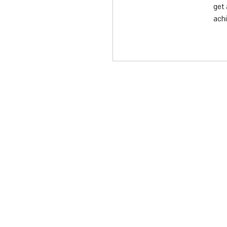
get 
achi
1.800
oryarok@ory