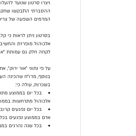
ויצרו סרטון שנועד להעל
ההסברתי התבקשו שחקני מכ
המדמים השפעה של צריכת 
בסרטון ניתן לראות כי ק
אלכוהול מופרזת והחשיבו
לקחה חלק גם עמותת "אור
על פי נתוני "אור ירוק", אחד מכל שני נהגים (47%) מודה ששתה 
בנוסף, מדו"ח שהכינה הע
בשכרות, עולה כי:
אלכוהול מתרחשות בממוצ
אדם בממוצע נפגעים בכל 
•    בכל שנה נהרגים בממוצע 18 בני אדם בתאונות אלכוהול - יותר מאדם אחד 