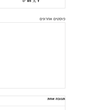
פוסטים אחרונים
קמפיין חדש של עמותת אור ירוק
תגובה אחת
לעידוד חבישת קסדה ברכיבה: