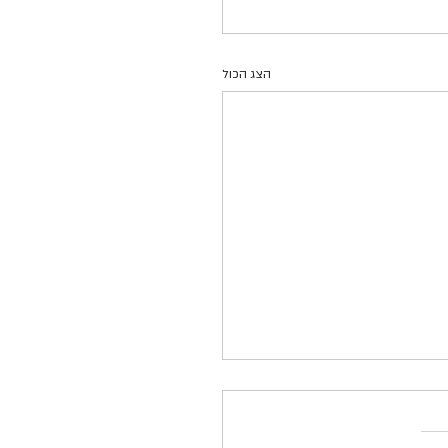
הצג הכול
ר ירוק: שמונה נפגעים בכל יום
 בתאונות אופניים