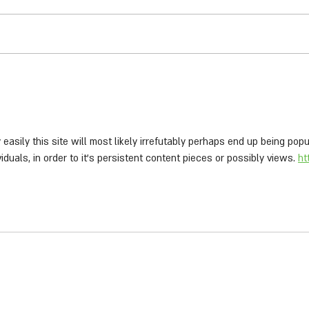
ומצפצפים על החוקים
וקורקי
הכאוס ברחובות הערים הולך וגדל כאשר
9
יותר ויותר אופנים חשמליים וקורקינטים
במעורבו
ממונעים נראים בכבישים ובמדרכות. וירוס
הקורונה צמצם את אפשרויות...
בכל יום, כך עול
 easily this site will most likely irrefutably perhaps end up being p
viduals, in order to it's persistent content pieces or possibly views. 
ht
יצירת קשר