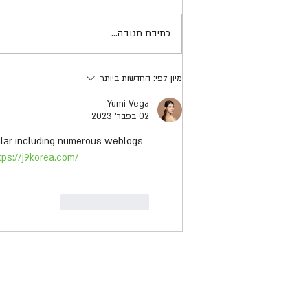
שומרים על הראש כי אין לנו ראש
כ-90% מנפגעי הראש ומנפגעי הראש
אחר
הקשים לא חבשו קסדה (2013-2019)
כתיבת תגובה...
בתאונות אופניים וקורקינטים חשמליים,
נתון המוכיח עד כמה הקסדה חשובה
וקריטית...
מיון לפי:
החדשות ביותר
Yumi Vega
02 בפבר׳ 2023
opular including numerous weblogs 
tps://j9korea.com/
לייק
להשיב