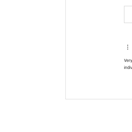
נטים חשמליים
3,08 בני אדם נפגעו בתאונות דרכים
ת אופניים וקורקינטים חשמליים
בשנת 2019 - בממוצע שמונה בני אדם
ה מדו"ח חדש שהכינה...
Very
indi