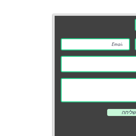
מוקד תרומות והסברה | .800.910
דוא״ל |
arok.org.il
טלפון | 03.770.77.77 | 03.770.77.70
כתובת | השופטים 38 רמת השרון 4703749
© 2017 כל הזכויות שמורות לאור ירוק.
Wix.com
Proudly created with
שליחה