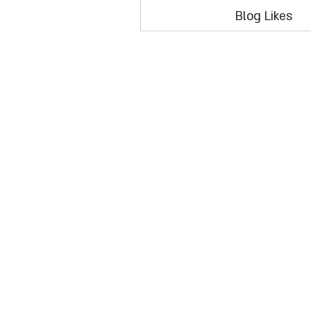
Blog Likes
1.800
oryarok@ory