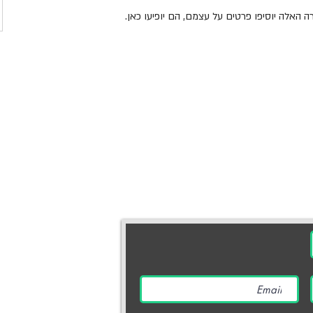
האלה יוסיפו פרטים על עצמם, הם יופיעו כאן.
יצירת קשר
מוקד תרומות והסברה | .800.910
דוא״ל |
arok.org.il